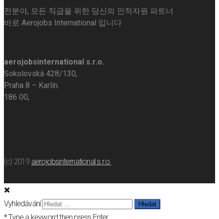
전분야, 모든 직급을 위한 당신의 인적자원 파트너
바로 Aerojobs International 입니다
aerojobsinternational s.r.o.
Sokolovská 428/130,
Praha 8 – Karlín.
186 00,
(c) 2019
aerojobsinternational s.r.o.
Vyhledávání
* Type a keyword then press Enter